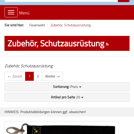
Toggle
Menü
navigation
Sie sind hier:
Feuerwehr
Zubehör, Schutzausrüstung
Zubehör, Schutzausrüstung
Zubehör, Schutzausrüstung
← Zurück
1
2
Weiter →
Sortierung:
Preis
Artikel pro Seite
20
HINWEIS: Produktabbildungen können ggf. abweichen!