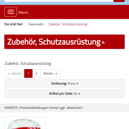
Toggle
Menü
navigation
Sie sind hier:
Feuerwehr
Zubehör, Schutzausrüstung
Zubehör, Schutzausrüstung
Zubehör, Schutzausrüstung
← Zurück
1
2
Weiter →
Sortierung:
Preis
Artikel pro Seite
20
HINWEIS: Produktabbildungen können ggf. abweichen!