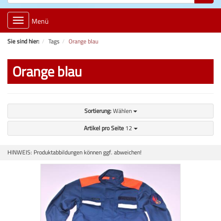
Toggle
Menü
navigation
Sie sind hier:
Tags
Orange blau
Orange blau
Sortierung:
Wählen
Artikel pro Seite
12
HINWEIS: Produktabbildungen können ggf. abweichen!