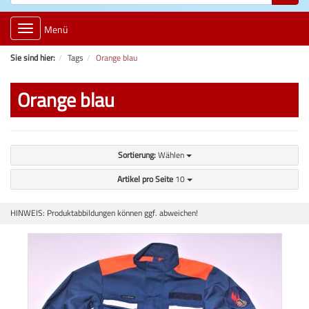
Toggle
Menü
navigation
Sie sind hier:
Tags
Orange blau
Orange blau
Sortierung:
Wählen
Artikel pro Seite
10
HINWEIS: Produktabbildungen können ggf. abweichen!