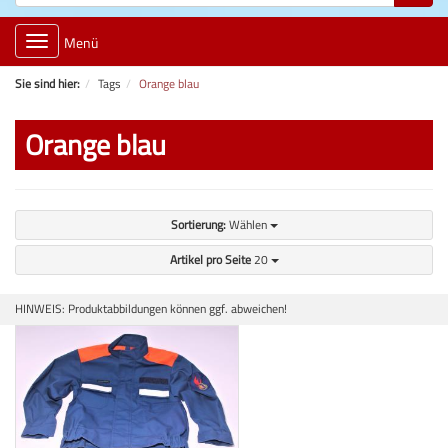
Toggle
Menü
navigation
Sie sind hier:
Tags
Orange blau
Orange blau
Sortierung:
Wählen
Artikel pro Seite
20
HINWEIS: Produktabbildungen können ggf. abweichen!