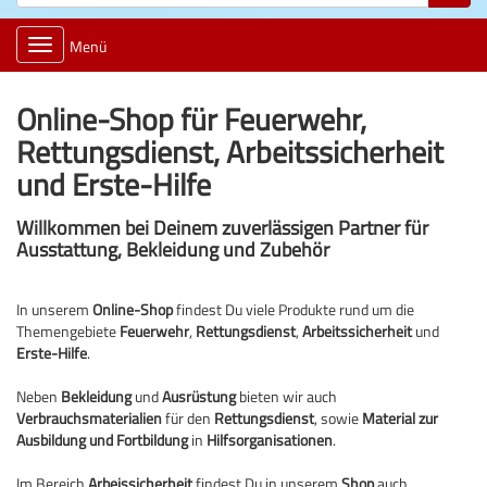
Toggle
Menü
navigation
Online-Shop für Feuerwehr,
Rettungsdienst, Arbeitssicherheit
und Erste-Hilfe
Willkommen bei Deinem zuverlässigen Partner für
Ausstattung, Bekleidung und Zubehör
In unserem
Online-Shop
findest Du viele Produkte rund um die
Themengebiete
Feuerwehr
,
Rettungsdienst
,
Arbeitssicherheit
und
Erste-Hilfe
.
Neben
Bekleidung
und
Ausrüstung
bieten wir auch
Verbrauchsmaterialien
für den
Rettungsdienst
, sowie
Material zur
Ausbildung und Fortbildung
in
Hilfsorganisationen
.
Im Bereich
Arbeissicherheit
findest Du in unserem
Shop
auch