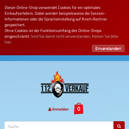
Dieser Online-Shop verwendet Cookies für ein optimales
Einkaufserlebnis. Dabei werden beispielsweise die Session-
Informationen oder die Spracheinstellung auf Ihrem Rechner
gespeichert.
Ohne Cookies ist der Funktionsumfang des Online-Shops
eingeschränkt.
Sind Sie damit nicht einverstanden, klicken Sie bitte
hier.
Einverstanden!
Anmelden