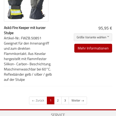
Askö Fire Keeper mit kurzer
95,95 €
Stulpe
Größe Variante wählen
Artikel-Nr.: FWZB.50851
Geeignet für den Innenangriff
Mehr Informationen
und zum direkten
Flammkontakt. Aus Kevelar
hergestellt mit flammfester
Silikon- Carbon- Beschichtung.
Maschinenwaschbar bei 60°C.
Reflexbänder gelb / silber / gelb
auf der Stulpe
← Zurück
1
2
3
Weiter →
SERVICE