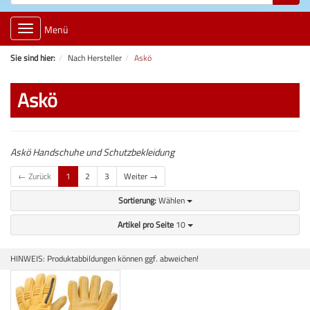
Toggle
Menü
navigation
Sie sind hier:
Nach Hersteller
Askö
Askö
Askö Handschuhe und Schutzbekleidung
← Zurück
1
2
3
Weiter →
Sortierung:
Wählen
Artikel pro Seite
10
HINWEIS: Produktabbildungen können ggf. abweichen!