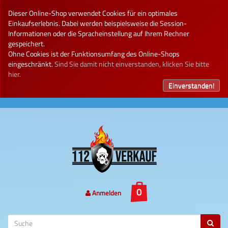
Dieser Online-Shop verwendet Cookies für ein optimales
Einkaufserlebnis. Dabei werden beispielsweise die Session-
Informationen oder die Spracheinstellung auf Ihrem Rechner
gespeichert.
Ohne Cookies ist der Funktionsumfang des Online-Shops
eingeschränkt.
Sind Sie damit nicht einverstanden, klicken Sie bitte
hier.
Einverstanden!
Anmelden