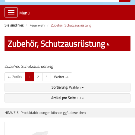
Toggle
Menü
navigation
Sie sind hier:
Feuerwehr
Zubehör, Schutzausrüstung
Zubehör, Schutzausrüstung
Zubehör, Schutzausrüstung
← Zurück
1
2
3
Weiter →
Sortierung:
Wählen
Artikel pro Seite
10
HINWEIS: Produktabbildungen können ggf. abweichen!