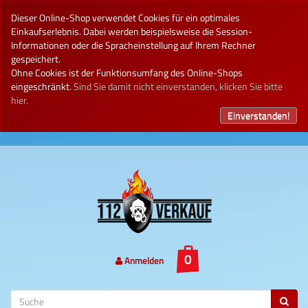
Dieser Online-Shop verwendet Cookies für ein optimales
Einkaufserlebnis. Dabei werden beispielsweise die Session-
Informationen oder die Spracheinstellung auf Ihrem Rechner
gespeichert.
Ohne Cookies ist der Funktionsumfang des Online-Shops
eingeschränkt.
Sind Sie damit nicht einverstanden, klicken Sie bitte
hier.
Einverstanden!
Anmelden