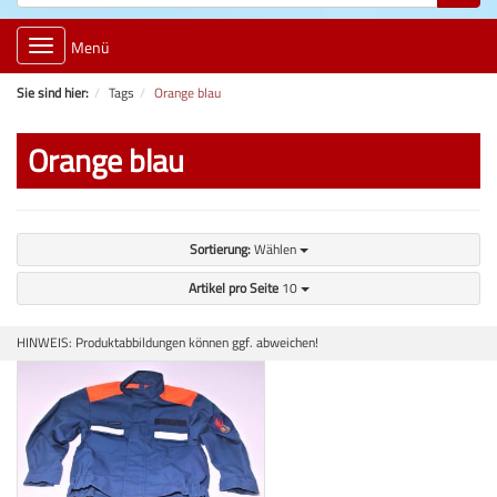
Toggle
Menü
navigation
Sie sind hier:
Tags
Orange blau
Orange blau
Sortierung:
Wählen
Artikel pro Seite
10
HINWEIS: Produktabbildungen können ggf. abweichen!