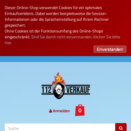
Dieser Online-Shop verwendet Cookies für ein optimales
Einkaufserlebnis. Dabei werden beispielsweise die Session-
Informationen oder die Spracheinstellung auf Ihrem Rechner
gespeichert.
Ohne Cookies ist der Funktionsumfang des Online-Shops
eingeschränkt.
Sind Sie damit nicht einverstanden, klicken Sie bitte
hier.
Einverstanden!
Anmelden