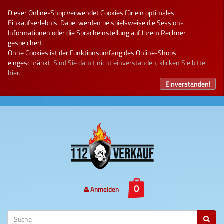
Dieser Online-Shop verwendet Cookies für ein optimales
Einkaufserlebnis. Dabei werden beispielsweise die Session-
Informationen oder die Spracheinstellung auf Ihrem Rechner
gespeichert.
Ohne Cookies ist der Funktionsumfang des Online-Shops
eingeschränkt.
Sind Sie damit nicht einverstanden, klicken Sie bitte
hier.
Einverstanden!
Anmelden