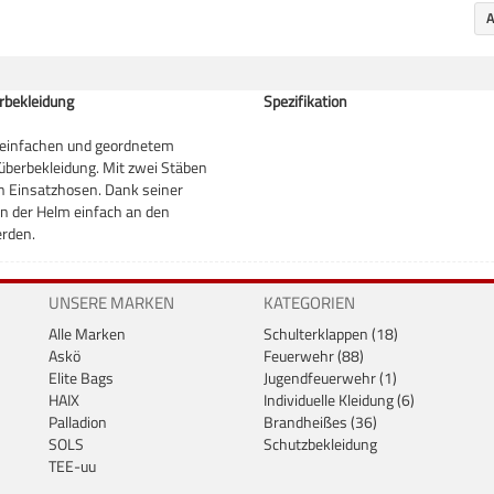
A
erbekleidung
Spezifikation
m einfachen und geordnetem
berbekleidung. Mit zwei Stäben
 Einsatzhosen. Dank seiner
nn der Helm einfach an den
rden.
UNSERE MARKEN
KATEGORIEN
Alle Marken
Schulterklappen (18)
Askö
Feuerwehr (88)
Elite Bags
Jugendfeuerwehr (1)
HAIX
Individuelle Kleidung (6)
Palladion
Brandheißes (36)
SOLS
Schutzbekleidung
TEE-uu