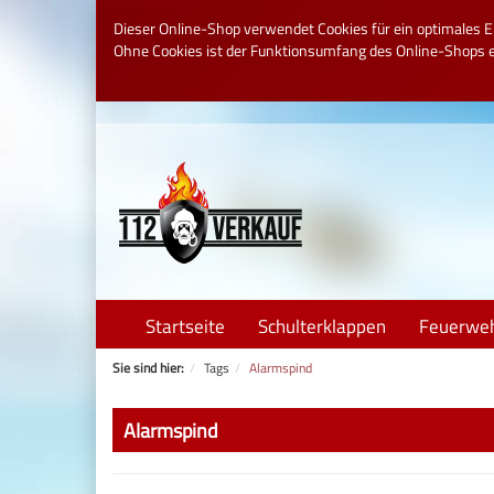
Dieser Online-Shop verwendet Cookies für ein optimales E
Ohne Cookies ist der Funktionsumfang des Online-Shops 
Startseite
Schulterklappen
Feuerwe
Sie sind hier:
Tags
Alarmspind
Alarmspind