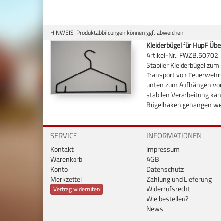
HINWEIS: Produktabbildungen können ggf. abweichen!
Kleiderbügel für HupF Üb
Artikel-Nr.: FWZB.50702
Stabiler Kleiderbügel zu
Transport von Feuerwehrü
unten zum Aufhängen von
stabilen Verarbeitung ka
Bügelhaken gehangen we
SERVICE
INFORMATIONEN
Kontakt
Impressum
Warenkorb
AGB
Konto
Datenschutz
Merkzettel
Zahlung und Lieferung
Widerrufsrecht
Vertrag widerrufen
Wie bestellen?
News