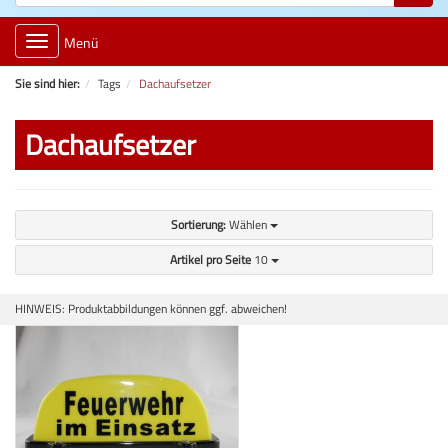
Toggle
Menü
navigation
Sie sind hier:
Tags
Dachaufsetzer
Dachaufsetzer
Sortierung:
Wählen
Artikel pro Seite
10
HINWEIS: Produktabbildungen können ggf. abweichen!