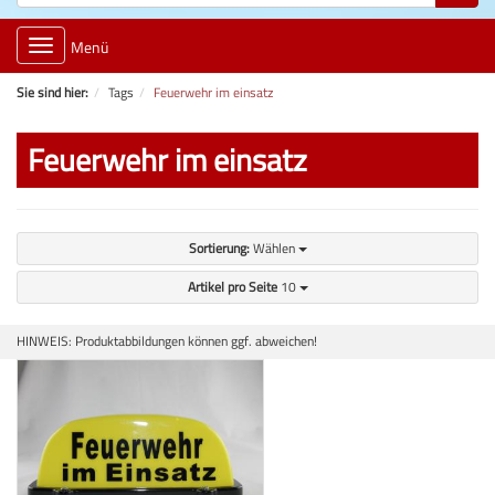
Toggle
Menü
navigation
Sie sind hier:
Tags
Feuerwehr im einsatz
Feuerwehr im einsatz
Sortierung:
Wählen
Artikel pro Seite
10
HINWEIS: Produktabbildungen können ggf. abweichen!